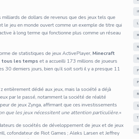
I
s milliards de dollars de revenus que des jeux tels que
ant le jeu en monde ouvert comme un exemple de titre qui
ctive à long terme qui fonctionne plus comme un réseau
M
N
eforme de statistiques de jeux ActivePlayer,
Minecraft
N
e tous les temps
et a accueilli 173 millions de joueurs
0 derniers jours, bien qu’il soit sorti il y a presque 11
P
P
z entièrement dédié aux jeux, mais la société a déjà
R
jeux par le passé, notamment la société de réalité
ppeur de jeux Zynga, affirmant que ces investissements
S
on que les jeux nécessitent une attention particulière.
«
T
dateurs de sociétés de développement de jeux et de jeux
U
ill, cofondateur de Riot Games ; Aleks Larsen et Jeffrey