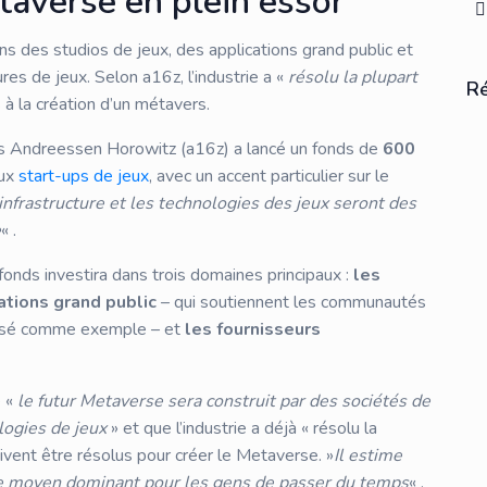
taverse en plein essor
 des studios de jeux, des applications grand public et
ures de jeux. Selon a16z, l’industrie a «
résolu la plupart
R
à la création d’un métavers.
ues Andreessen Horowitz (a16z) a lancé un fonds de
600
ux
start-ups de jeux
, avec un accent particulier sur le
’infrastructure et les technologies des jeux seront des
e
« .
onds investira dans trois domaines principaux :
les
ations grand public
– qui soutiennent les communautés
ilisé comme exemple – et
les fournisseurs
e «
le futur Metaverse sera construit par des sociétés de
logies de jeux
» et que l’industrie a déjà « résolu la
vent être résolus pour créer le Metaverse. »
Il estime
le moyen dominant pour les gens de passer du temps
« .