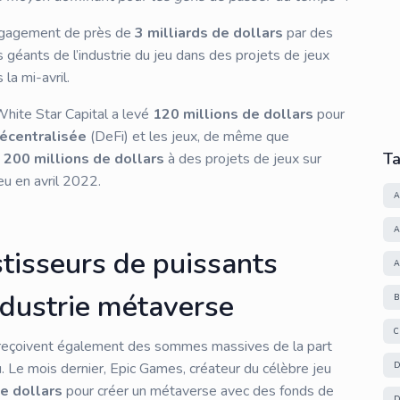
’engagement de près de
3 milliards de dollars
par des
s géants de l’industrie du jeu dans des projets de jeux
la mi-avril.
White Star Capital a levé
120 millions de dollars
pour
décentralisée
(DeFi) et les jeux, de même que
T
é
200 millions de dollars
à des projets de jeux sur
eu en avril 2022.
A
A
stisseurs de puissants
A
ndustrie métaverse
B
eçoivent également des sommes massives de la part
eu. Le mois dernier, Epic Games, créateur du célèbre jeu
D
de dollars
pour créer un métaverse avec des fonds de