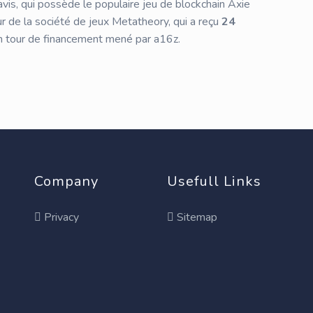
avis, qui possède le populaire jeu de blockchain Axie
teur de la société de jeux Metatheory, qui a reçu
24
n tour de financement mené par a16z.
Company
Usefull Links
Privacy
Sitemap