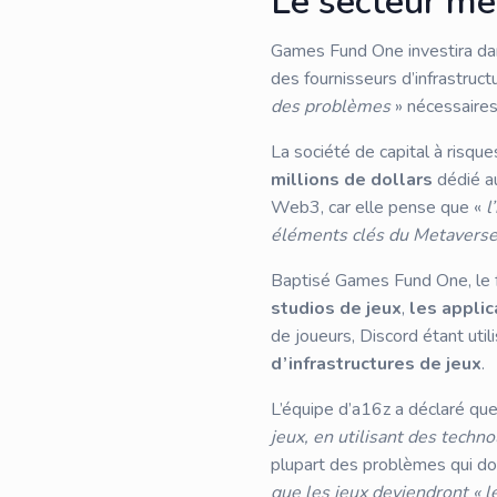
Le secteur mé
Games Fund One investira dans
des fournisseurs d’infrastruct
des problèmes
» nécessaires 
La société de capital à risq
millions de dollars
dédié a
Web3, car elle pense que «
l
éléments clés du Metavers
Baptisé Games Fund One, le f
studios de jeux
,
les applic
de joueurs, Discord étant ut
d’infrastructures de jeux
.
L’équipe d’a16z a déclaré qu
jeux, en utilisant des techno
plupart des problèmes qui doi
que les jeux deviendront « 