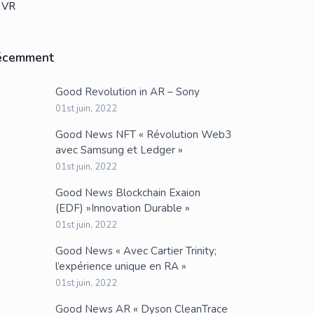
VR
écemment
Good Revolution in AR – Sony
01st juin, 2022
Good News NFT « Révolution Web3
avec Samsung et Ledger »
01st juin, 2022
Good News Blockchain Exaion
(EDF) »Innovation Durable »
01st juin, 2022
Good News « Avec Cartier Trinity;
l’expérience unique en RA »
01st juin, 2022
Good News AR « Dyson CleanTrace