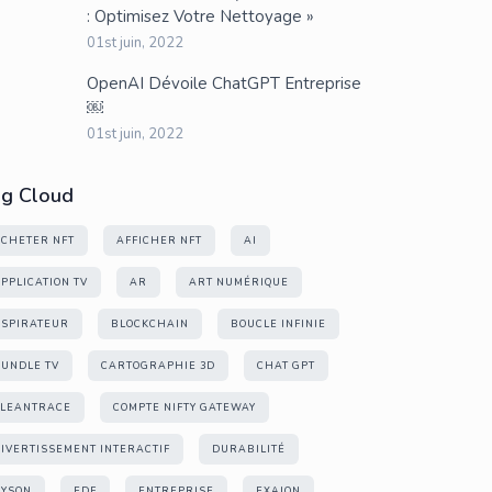
: Optimisez Votre Nettoyage »
01st juin, 2022
OpenAI Dévoile ChatGPT Entreprise
￼
01st juin, 2022
ag Cloud
CHETER NFT
AFFICHER NFT
AI
PPLICATION TV
AR
ART NUMÉRIQUE
SPIRATEUR
BLOCKCHAIN
BOUCLE INFINIE
UNDLE TV
CARTOGRAPHIE 3D
CHAT GPT
CLEANTRACE
COMPTE NIFTY GATEWAY
IVERTISSEMENT INTERACTIF
DURABILITÉ
DYSON
EDF
ENTREPRISE
EXAION