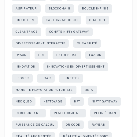
ASPIRATEUR
BLOCKCHAIN
BOUCLE INFINIE
BUNDLE TV
CARTOGRAPHIE 3D
CHAT GPT
CLEANTRACE
COMPTE NIFTY GATEWAY
DIVERTISSEMENT INTERACTIF
DURABILITÉ
DYSON
EDF
ENTREPRISE
EXAION
INNOVATION
INNOVATIONS EN DIVERTISSEMENT
LEDGER
LIDAR
LUNETTES
MANETTE PLAYSTATION FUTURISTE
META
NEO QLED
NETTOYAGE
NFT
NIFTY GATEWAY
PARCOURIR NFT
PLATEFORME NFT
PLEIN ÉCRAN
PUISSANCE DE CALCUL
QR CODE
RAYBAN
RÉALITÉ AUGMENTÉE
RÉALITÉ AUGMENTÉE SONY