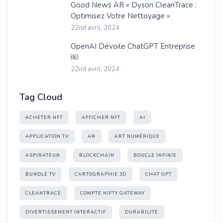
Good News AR « Dyson CleanTrace :
Optimisez Votre Nettoyage »
22nd avril, 2024
OpenAI Dévoile ChatGPT Entreprise
￼
22nd avril, 2024
Tag Cloud
ACHETER NFT
AFFICHER NFT
AI
APPLICATION TV
AR
ART NUMÉRIQUE
ASPIRATEUR
BLOCKCHAIN
BOUCLE INFINIE
BUNDLE TV
CARTOGRAPHIE 3D
CHAT GPT
CLEANTRACE
COMPTE NIFTY GATEWAY
DIVERTISSEMENT INTERACTIF
DURABILITÉ