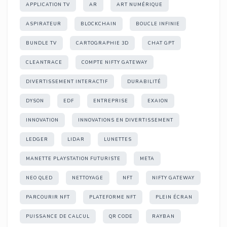
APPLICATION TV
AR
ART NUMÉRIQUE
ASPIRATEUR
BLOCKCHAIN
BOUCLE INFINIE
BUNDLE TV
CARTOGRAPHIE 3D
CHAT GPT
CLEANTRACE
COMPTE NIFTY GATEWAY
DIVERTISSEMENT INTERACTIF
DURABILITÉ
DYSON
EDF
ENTREPRISE
EXAION
INNOVATION
INNOVATIONS EN DIVERTISSEMENT
LEDGER
LIDAR
LUNETTES
MANETTE PLAYSTATION FUTURISTE
META
NEO QLED
NETTOYAGE
NFT
NIFTY GATEWAY
PARCOURIR NFT
PLATEFORME NFT
PLEIN ÉCRAN
PUISSANCE DE CALCUL
QR CODE
RAYBAN