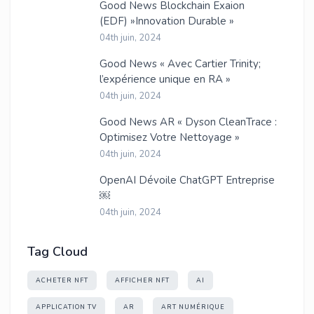
Good News Blockchain Exaion
(EDF) »Innovation Durable »
04th juin, 2024
Good News « Avec Cartier Trinity;
l’expérience unique en RA »
04th juin, 2024
Good News AR « Dyson CleanTrace :
Optimisez Votre Nettoyage »
04th juin, 2024
OpenAI Dévoile ChatGPT Entreprise
￼
04th juin, 2024
Tag Cloud
ACHETER NFT
AFFICHER NFT
AI
APPLICATION TV
AR
ART NUMÉRIQUE