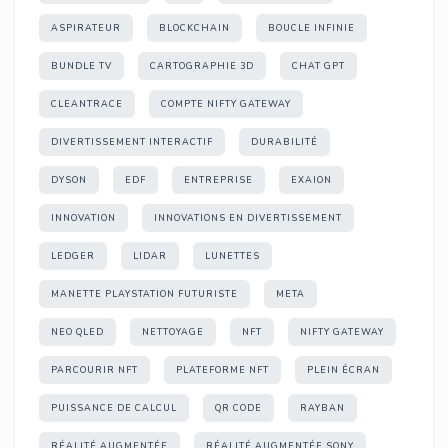
ASPIRATEUR
BLOCKCHAIN
BOUCLE INFINIE
BUNDLE TV
CARTOGRAPHIE 3D
CHAT GPT
CLEANTRACE
COMPTE NIFTY GATEWAY
DIVERTISSEMENT INTERACTIF
DURABILITÉ
DYSON
EDF
ENTREPRISE
EXAION
INNOVATION
INNOVATIONS EN DIVERTISSEMENT
LEDGER
LIDAR
LUNETTES
MANETTE PLAYSTATION FUTURISTE
META
NEO QLED
NETTOYAGE
NFT
NIFTY GATEWAY
PARCOURIR NFT
PLATEFORME NFT
PLEIN ÉCRAN
PUISSANCE DE CALCUL
QR CODE
RAYBAN
RÉALITÉ AUGMENTÉE
RÉALITÉ AUGMENTÉE SONY