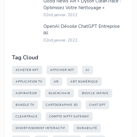
Good News AR « Dyson CleanTrace :
Optimisez Votre Nettoyage »
02nd janvier, 2022
OpenAI Dévoile ChatGPT Entreprise
￼
02nd janvier, 2022
Tag Cloud
ACHETER NFT
AFFICHER NFT
AI
APPLICATION TV
AR
ART NUMÉRIQUE
ASPIRATEUR
BLOCKCHAIN
BOUCLE INFINIE
BUNDLE TV
CARTOGRAPHIE 3D
CHAT GPT
CLEANTRACE
COMPTE NIFTY GATEWAY
DIVERTISSEMENT INTERACTIF
DURABILITÉ