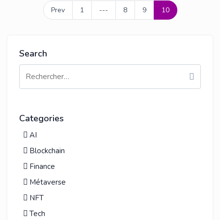
Prev
1
---
8
9
10
Search
Categories
AI
Blockchain
Finance
Métaverse
NFT
Tech