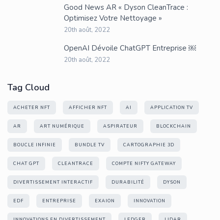
Good News AR « Dyson CleanTrace :
Optimisez Votre Nettoyage »
20th août, 2022
OpenAI Dévoile ChatGPT Entreprise ￼
20th août, 2022
Tag Cloud
ACHETER NFT
AFFICHER NFT
AI
APPLICATION TV
AR
ART NUMÉRIQUE
ASPIRATEUR
BLOCKCHAIN
BOUCLE INFINIE
BUNDLE TV
CARTOGRAPHIE 3D
CHAT GPT
CLEANTRACE
COMPTE NIFTY GATEWAY
DIVERTISSEMENT INTERACTIF
DURABILITÉ
DYSON
EDF
ENTREPRISE
EXAION
INNOVATION
INNOVATIONS EN DIVERTISSEMENT
LEDGER
LIDAR