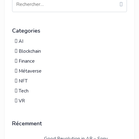
Categories
AI
Blockchain
Finance
Métaverse
NFT
Tech
VR
Récemment
Good Revolution in AR – Sony